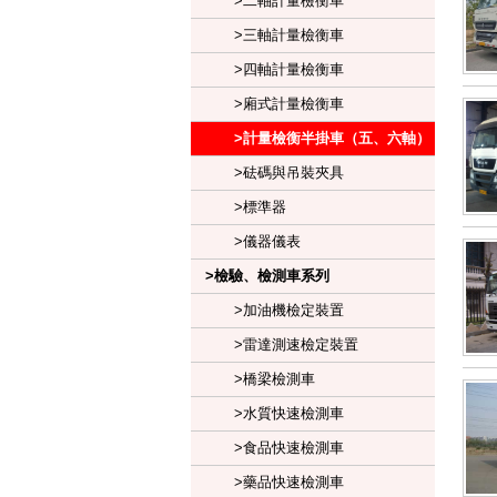
>二軸計量檢衡車
>三軸計量檢衡車
>四軸計量檢衡車
>廂式計量檢衡車
>計量檢衡半掛車（五、六軸）
>砝碼與吊裝夾具
>標準器
>儀器儀表
>檢驗、檢測車系列
>加油機檢定裝置
>雷達測速檢定裝置
>橋梁檢測車
>水質快速檢測車
>食品快速檢測車
>藥品快速檢測車