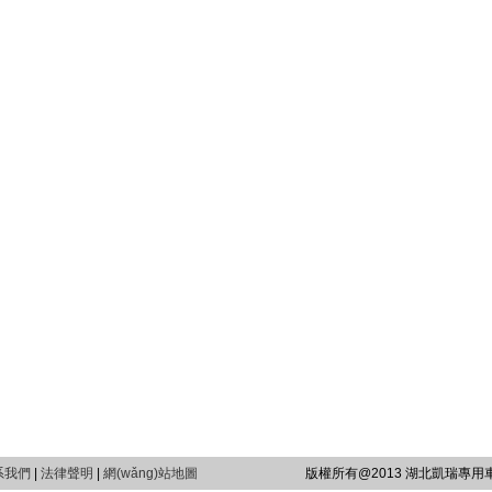
)系我們
|
法律聲明
|
網(wǎng)站地圖
版權所有@2013 湖北凱瑞專