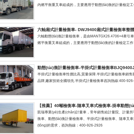
內燃平衡重叉車組成的，主要應用于動態(tài)衡的計量檢
六軸廂式計量檢衡車- DWJ9400廂式計量檢衡車整
六軸動態(tài)衡計量檢衡車，是由MANTGX26.4706×4牽
燃平衡重叉車組成的，主要應用于動態(tài)衡的計量檢定
動態(tài)衡計量檢衡車-半掛式計量檢衡車BJQ9400J
半掛式計量檢衡車性價比高,質量保障.半掛式計量檢衡車銷售
品牌,廠家技術全國領先.半掛式計量檢衡車咨詢熱線:400-926-2
【推薦】40噸檢衡車-隨車叉車式檢衡車-掛車動態(tài
凱瑞專業(yè)生產(chǎn)計量車，常年銷售給計量院、計
衡車、動態(tài)衡計量檢衡車、半掛式計量檢衡車、隨車
(tǒng)的需求，咨詢熱線：400-926-2926