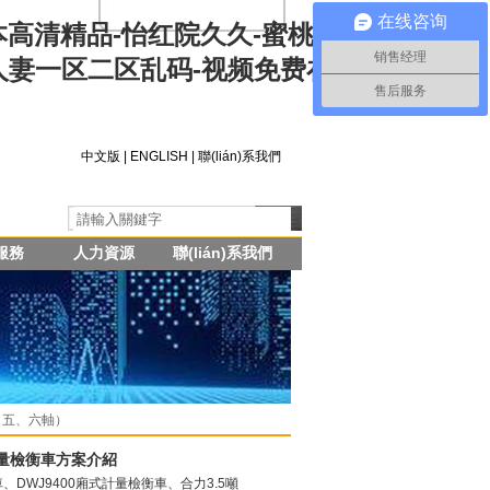
在线咨询
日本高清精品-怡红院久久-蜜桃久久久久-欧美
销售经理
人妻一区二区乱码-视频免费在线-中国三级
售后服务
中文版
|
ENGLISH
|
聯(lián)系我們
服務
人力資源
聯(lián)系我們
（五、六軸）
量檢衡車方案介紹
車、DWJ9400廂式計量檢衡車、合力3.5噸