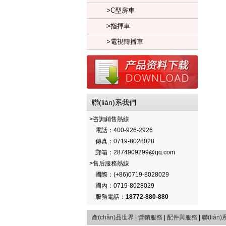
>C型房車
>指揮車
>電視轉播車
聯(lián)系我們
>咨詢銷售熱線
電話：400-926-2926
傳真：0719-8028028
郵箱：2874909299@qq.com
>售后服務熱線
國際：(+86)0719-8028029
國內：0719-8028029
服務電話：
18772-880-880
產(chǎn)品世界
|
營銷服務
|
配件與服務
|
聯(lián