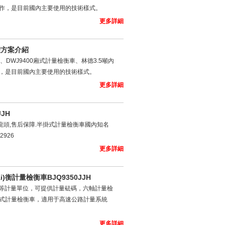
定工作，是目前國內主要使用的技術樣式。
更多詳細
體方案介紹
引車、DWJ9400廂式計量檢衡車、林德3.5噸內
工作，是目前國內主要使用的技術樣式。
更多詳細
JH
龍頭,售后保障.半掛式計量檢衡車國內知名
926
更多詳細
)衡計量檢衡車BJQ9350JJH
量所等計量單位，可提供計量砝碼，六軸計量檢
叉車式計量檢衡車，適用于高速公路計量系統
更多詳細