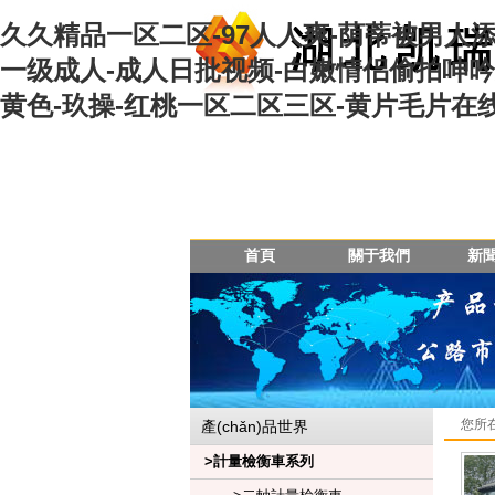
久久精品一区二区-97人人爽-荫蒂被男人添免
一级成人-成人日批视频-白嫩情侣偷拍呻吟
黄色-玖操-红桃一区二区三区-黄片毛片在
首頁
關于我們
新
您所
產(chǎn)品世界
>計量檢衡車系列