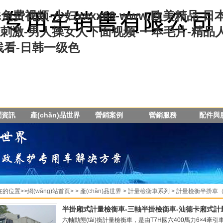
费视频-少妇xxxx69-www.欧美精品-
刺激-男人操女人下面视频-一本毛片-精品
线看-日韩一级色
聞資訊
產(chǎn)品世界
營銷案例
營銷服務
配件與
在的位置>>
網(wǎng)站首頁
> >
產(chǎn)品世界
>
計量檢衡車系列
>
計量檢衡半掛車
半掛廂式計量檢衡車-三軸半掛檢衡車-汕德卡廂式計
六軸動態(tài)衡計量檢衡車，是由T7H國六400馬力6×4牽引