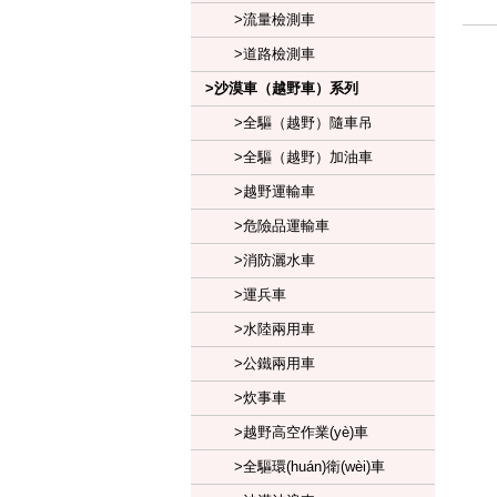
>流量檢測車
>道路檢測車
>沙漠車（越野車）系列
>全驅（越野）隨車吊
>全驅（越野）加油車
>越野運輸車
>危險品運輸車
>消防灑水車
>運兵車
>水陸兩用車
>公鐵兩用車
>炊事車
>越野高空作業(yè)車
>全驅環(huán)衛(wèi)車